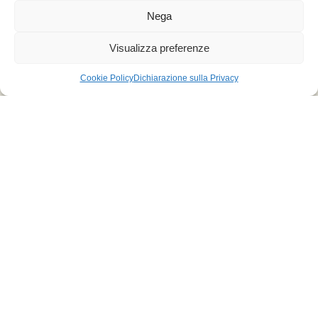
Nega
Coordinamento scientifico:
Visualizza preferenze
Alessio Francesco Palmieri-Marinoni
Cookie Policy
Dichiarazione sulla Privacy
Testi di:
Orietta Ciccarelli, Rosanna Garavaglia, Paola Marabelli, Carla
Marinoni Brusatori, Lucia Miazzo, Alessio Francesco Palmieri-
Marinoni, Elena Settimini
Responsabile allestimento:
Arch. Anna Croci Candiani
Visite guidate:
Speaker e Guide del Palio di Legnano
COMMISSIONE PERMANENTE DEI COSTUMI DEL PALIO DI
LEGNANO
Coordinatore scientifico Alessio Francesco Palmieri-Marinoni
Segretaria e Referente Settore Archivi Carla Marinoni Brusatori
Segretaria verbalizzante e organizzativa Greta Della Foglia