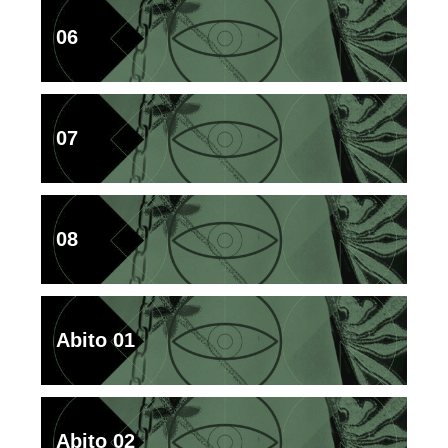
06
07
08
Abito 01
Abito 02