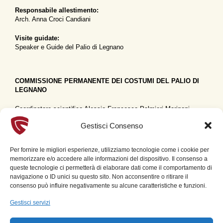
Responsabile allestimento:
Arch. Anna Croci Candiani
Visite guidate:
Speaker e Guide del Palio di Legnano
COMMISSIONE PERMANENTE DEI COSTUMI DEL PALIO DI
LEGNANO
Coordinatore scientifico Alessio Francesco Palmieri-Marinoni
Segretaria e Referente Settore Archivi Carla Marinoni Brusatori
Gestisci Consenso
Segretaria verbalizzante e organizzativa Greta Della Foglia
Settore Tessili Paola Marabelli
Per fornire le migliori esperienze, utilizziamo tecnologie come i cookie per
Settore Modellistica e Sartoria Storica Orietta Ciccarelli
memorizzare e/o accedere alle informazioni del dispositivo. Il consenso a
Settore Ricamo Gian Luca Bovenzi
queste tecnologie ci permetterà di elaborare dati come il comportamento di
Settore Metalli e Conservazione Lucia Miazzo
navigazione o ID unici su questo sito. Non acconsentire o ritirare il
Settore Museologia, Patrimonio e Politiche Culturali Elena
consenso può influire negativamente su alcune caratteristiche e funzioni.
Settimini
Settore Museografia Anna Croci Candiani
Gestisci servizi
Settore Musicologia Rosanna Garavaglia
Settore Ricerche Iconografiche e Storico-artistiche Orietta Pinessi