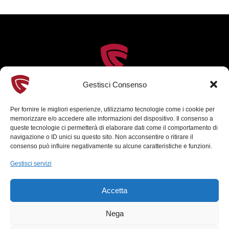
Gestisci Consenso
Per fornire le migliori esperienze, utilizziamo tecnologie come i cookie per
memorizzare e/o accedere alle informazioni del dispositivo. Il consenso a
queste tecnologie ci permetterà di elaborare dati come il comportamento di
Chi siamo
navigazione o ID unici su questo sito. Non acconsentire o ritirare il
consenso può influire negativamente su alcune caratteristiche e funzioni.
La Fondazione
Consiglio di amministrazione
Gestisci servizi
Comitato di Indirizzo
Cavaliere del Carroccio
Accetta
Commissione permanente costumi
Comunicazione
Nega
Palio di Legnano