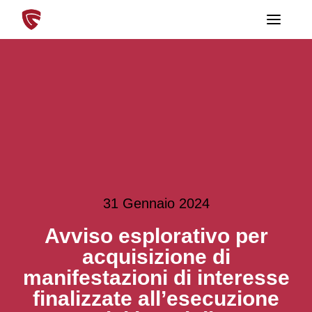
T
o
g
g
l
e
n
a
v
i
g
a
t
i
o
n
31 Gennaio 2024
Avviso esplorativo per
acquisizione di
manifestazioni di interesse
finalizzate all’esecuzione