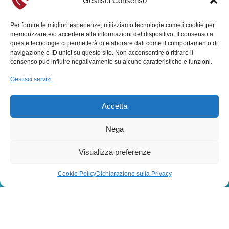
Gestisci Consenso
History Lab
Per fornire le migliori esperienze, utilizziamo tecnologie come i cookie per
memorizzare e/o accedere alle informazioni del dispositivo. Il consenso a
queste tecnologie ci permetterà di elaborare dati come il comportamento di
INFO
navigazione o ID unici su questo sito. Non acconsentire o ritirare il
consenso può influire negativamente su alcune caratteristiche e funzioni.
Gestisci servizi
Accetta
Contatti
Nega
SOCIAL
Visualizza preferenze
Cookie Policy
Dichiarazione sulla Privacy
Seguici su
Facebook
Instagram
YouTube