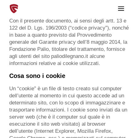
T
o
g
Con il presente documento, ai sensi degli artt. 13 e
g
122 del D. Lgs. 196/2003 (“codice privacy”), nonché
l
e
in base a quanto previsto dal Provvedimento
n
generale del Garante privacy dell’8 maggio 2014, la
a
v
Fondazione Palio, titolare del trattamento, fornisce
i
agli utenti del sito paliodilegnano.it alcune
g
informazioni relative ai cookie utilizzati.
a
t
i
Cosa sono i cookie
o
n
Un “cookie” è un file di testo creato sul computer
dell’utente al momento in cui questo accede ad un
determinato sito, con lo scopo di immagazzinare e
trasportare informazioni. I cookie sono inviati da un
server web (che è il computer sul quale è in
esecuzione il sito web visitato) al browser
dell’utente (Internet Explorer, Mozilla Firefox,