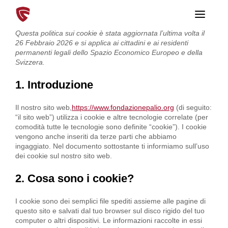
T
o
g
Questa politica sui cookie è stata aggiornata l’ultima volta il
g
26 Febbraio 2026 e si applica ai cittadini e ai residenti
l
permanenti legali dello Spazio Economico Europeo e della
e
Svizzera.
n
a
v
1. Introduzione
i
g
a
Il nostro sito web,
https://www.fondazionepalio.org
(di seguito:
t
“il sito web”) utilizza i cookie e altre tecnologie correlate (per
i
comodità tutte le tecnologie sono definite “cookie”). I cookie
o
vengono anche inseriti da terze parti che abbiamo
n
ingaggiato. Nel documento sottostante ti informiamo sull’uso
dei cookie sul nostro sito web.
2. Cosa sono i cookie?
I cookie sono dei semplici file spediti assieme alle pagine di
questo sito e salvati dal tuo browser sul disco rigido del tuo
computer o altri dispositivi. Le informazioni raccolte in essi