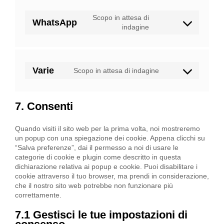
facebook
Scopo in attesa di
WhatsApp
Consent
indagine
to
service
whatsapp
Varie
Scopo in attesa di indagine
Consent
to
service
7. Consenti
varie
Quando visiti il sito web per la prima volta, noi mostreremo
un popup con una spiegazione dei cookie. Appena clicchi su
“Salva preferenze”, dai il permesso a noi di usare le
categorie di cookie e plugin come descritto in questa
dichiarazione relativa ai popup e cookie. Puoi disabilitare i
cookie attraverso il tuo browser, ma prendi in considerazione,
che il nostro sito web potrebbe non funzionare più
correttamente.
7.1 Gestisci le tue impostazioni di