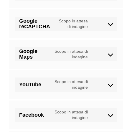
to
service
google-
Google
Scopo in attesa
fonts
reCAPTCHA
Consent
di indagine
to
service
google-
Google
Scopo in attesa di
recaptcha
Maps
Consent
indagine
to
service
google-
Scopo in attesa di
maps
YouTube
Consent
indagine
to
service
youtube
Scopo in attesa di
Facebook
Consent
indagine
to
service