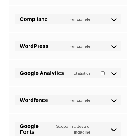
to
service
wistia
Complianz
Funzionale
Consent
to
service
complianz
WordPress
Funzionale
Consent
to
service
wordpress
Google Analytics
Statistics
Consent
to
service
google-
Wordfence
Funzionale
analytics
Consent
to
service
wordfence
Google
Scopo in attesa di
Fonts
Consent
indagine