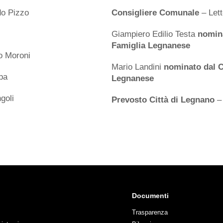
o Pizzo
Consigliere Comunale
– Lett
Giampiero Edilio Testa
nomina
Famiglia Legnanese
o Moroni
Mario Landini
nominato dal C
pa
Legnanese
goli
Prevosto Città di Legnano
– 
Documenti
Trasparenza