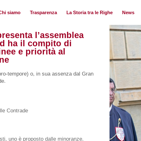
Chi siamo
Trasparenza
La Storia tra le Righe
News
ppresenta l’assemblea
d ha il compito di
inee e priorità al
one
pro-tempore) o, in sua assenza dal Gran
de.
elle Contrade
ti, uno è proposto dalle minoranze.