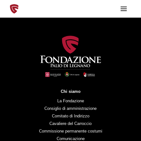
T
o
g
g
l
e
n
a
v
i
g
a
t
i
o
n
Chi siamo
La Fondazione
Consiglio di amministrazione
Comitato di Indirizzo
Cavaliere del Carroccio
Commissione permanente costumi
Comunicazione