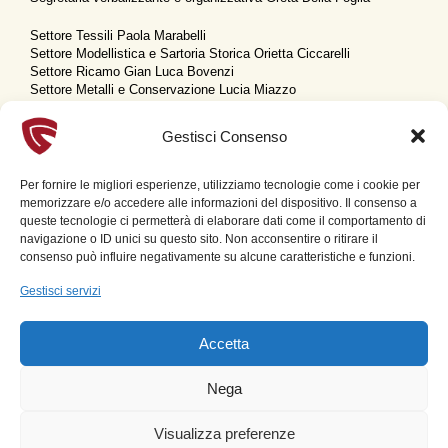
Settore Tessili Paola Marabelli
Settore Modellistica e Sartoria Storica Orietta Ciccarelli
Settore Ricamo Gian Luca Bovenzi
Settore Metalli e Conservazione Lucia Miazzo
Settore Museologia, Patrimonio e Politiche Culturali Elena
Settimini
Gestisci Consenso
Settore Museografia Anna Croci Candiani
Settore Musicologia Rosanna Garavaglia
Settore Ricerche Iconografiche e Storico-artistiche Orietta Pinessi
Per fornire le migliori esperienze, utilizziamo tecnologie come i cookie per
memorizzare e/o accedere alle informazioni del dispositivo. Il consenso a
queste tecnologie ci permetterà di elaborare dati come il comportamento di
navigazione o ID unici su questo sito. Non acconsentire o ritirare il
RAPPRESENTANTI IN COMMISSIONE COSTUMI (2023)
consenso può influire negativamente su alcune caratteristiche e funzioni.
Fabiana Monticelli, Sabrina Trabattoni – Contrada La Flora
Gestisci servizi
Patrizia Di Rocco, Serena Colombo – Contrada Legnarello
Serenella Viespoli, Matteo Spadari – Contrada San Bernardino
Marina Camilletti, Maria Angela Fossati – Contrada San Domenico
Accetta
Antonella Ruggiero, Elena Maria Zappa – Contrada San Magno
Stefania Gatti, Adele Tunesi – Contrada San Martino
Nega
Martina Rotondi, Rosanna Garavaglia – Contrada Sant’Ambrogio
Nicoletta Tognoni, Barbara Bragato – Contrada Sant’Erasmo
Visualizza preferenze