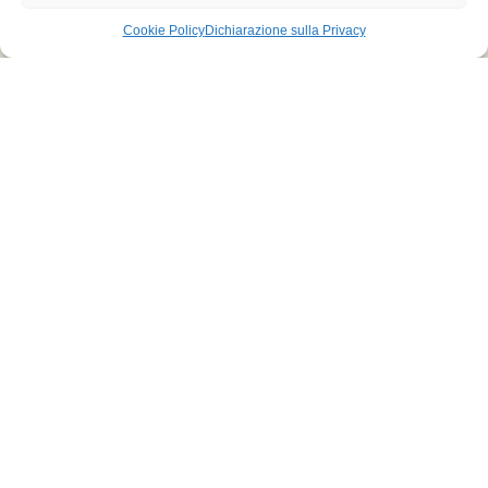
Cookie Policy
Dichiarazione sulla Privacy
Chi siamo
La Fondazione
Consiglio di amministrazione
Comitato di Indirizzo
Cavaliere del Carroccio
Commissione permanente costumi