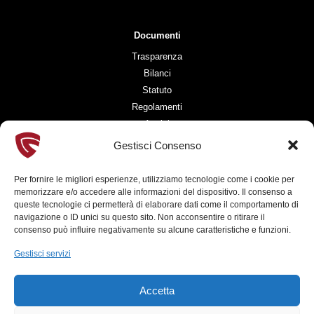
Documenti
Trasparenza
Bilanci
Statuto
Regolamenti
Avvisi
History Lab
Gestisci Consenso
Blog
Privacy Policy
Per fornire le migliori esperienze, utilizziamo tecnologie come i cookie per
Cookies Policy
memorizzare e/o accedere alle informazioni del dispositivo. Il consenso a
queste tecnologie ci permetterà di elaborare dati come il comportamento di
navigazione o ID unici su questo sito. Non acconsentire o ritirare il
consenso può influire negativamente su alcune caratteristiche e funzioni.
Info
Gestisci servizi
segreteria@fondazionepalio.org
fondazionepalio@pec.it
Accetta
P. IVA 12279930965