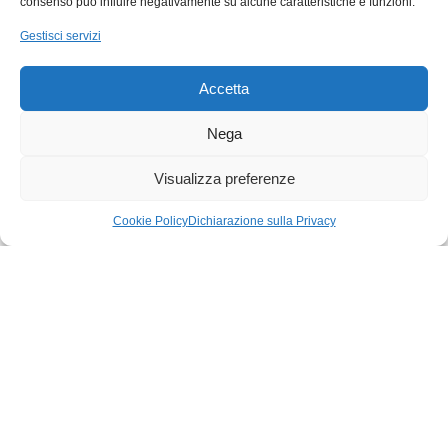
consenso può influire negativamente su alcune caratteristiche e funzioni.
Gestisci servizi
Accetta
Nega
Visualizza preferenze
Cookie Policy
Dichiarazione sulla Privacy
12 MAGGIO 2026
NEWS