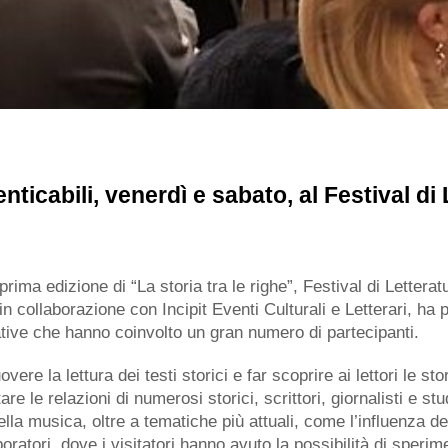
ticabili, venerdì e sabato, al Festival di
rima edizione di “La storia tra le righe”, Festival di Lettera
n collaborazione con Incipit Eventi Culturali e Letterari, ha po
ziative che hanno coinvolto un gran numero di partecipanti.
ere la lettura dei testi storici e far scoprire ai lettori le sto
re le relazioni di numerosi storici, scrittori, giornalisti e s
a della musica, oltre a tematiche più attuali, come l’influenza 
oratori, dove i visitatori hanno avuto la possibilità di sper