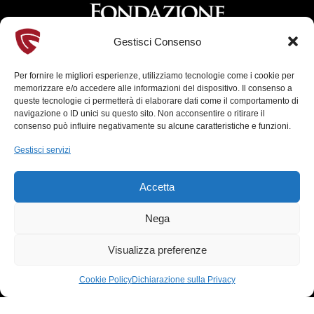
Gestisci Consenso
Per fornire le migliori esperienze, utilizziamo tecnologie come i cookie per
Chi siamo
memorizzare e/o accedere alle informazioni del dispositivo. Il consenso a
queste tecnologie ci permetterà di elaborare dati come il comportamento di
La Fondazione
navigazione o ID unici su questo sito. Non acconsentire o ritirare il
Consiglio di amministrazione
consenso può influire negativamente su alcune caratteristiche e funzioni.
Comitato di Indirizzo
Gestisci servizi
Cavaliere del Carroccio
Commissione permanente costumi
Accetta
Comunicazione
Palio di Legnano
Nega
Visualizza preferenze
Documenti
Trasparenza
Cookie Policy
Dichiarazione sulla Privacy
Bilanci
Statuto