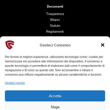
Documenti
Trasparenza
Bilanci
Statuto
Regolamenti
Avvisi
History Lab
Gestisci Consenso
Blog
Privacy Policy
Per fornire le migliori esperienze, utilizziamo tecnologie come i cookie per
Cookies Policy
memorizzare e/o accedere alle informazioni del dispositivo. Il consenso a
queste tecnologie ci permetterà di elaborare dati come il comportamento di
navigazione o ID unici su questo sito. Non acconsentire o ritirare il
consenso può influire negativamente su alcune caratteristiche e funzioni.
Info
Gestisci servizi
segreteria@fondazionepalio.org
fondazionepalio@pec.it
Accetta
P. IVA 12279930965
Nega
Powered by
Officinaidee ADV