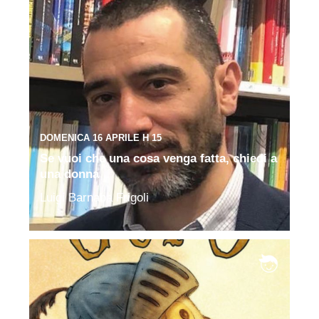
DOMENICA 16 APRILE H 15
Se vuoi che una cosa venga fatta, chiedi a
una donna
Luigi Barnaba Frigoli