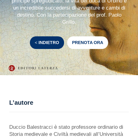
principe spregiudicato, la vita del duca di Urbino è
un incredibile succedersi di avventure e cambi di
destino. Con la partecipazione del prof. Paolo
Grillo.
<
INDIETRO
PRENOTA ORA
L’autore
Duccio Balestracci è stato professore ordinario di
Storia medievale e Civiltà medievali all’Università