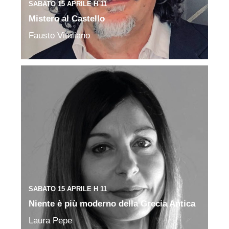
SABATO 15 APRILE H 11
Mistero al Castello
Fausto Vitaliano
SABATO 15 APRILE H 11
Niente è più moderno della Grecia Antica
Laura Pepe