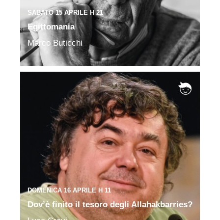
SABATO 15 APRILE H 21
Egittomania
Marco Buticchi
DOMENICA 16 APRILE H 11
Dov’è finito il tesoro degli Allahakbarries?