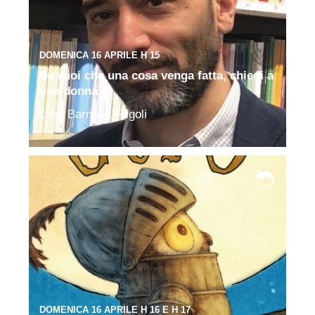
DOMENICA 16 APRILE H 15
Se vuoi che una cosa venga fatta, chiedi a
una donna
Luigi Barnaba Frigoli
DOMENICA 16 APRILE H 16 E H 17