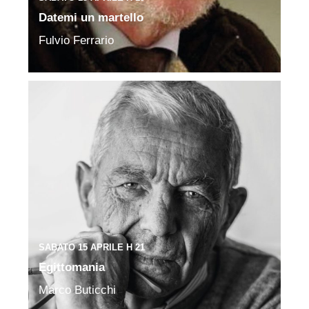
Datemi un martello
Fulvio Ferrario
SABATO 15 APRILE H 21
Egittomania
Marco Buticchi