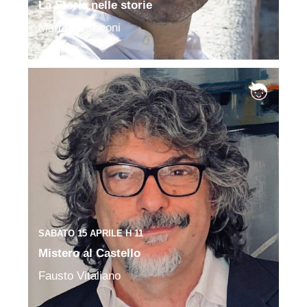
La Storia nelle storie
Marcello Simoni
SABATO 15 APRILE H 11
Mistero al Castello
Fausto Vitaliano