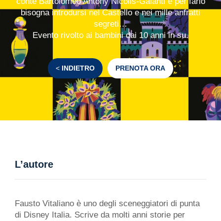
conte Bartolomeo Antony Nicolis-Galanti e per farlo
bisogna introdursi nel Castello e nei mille anfratti
segreti…
Evento rivolto ai bambini dai 10 anni in su.
<
INDIETRO
PRENOTA ORA
L’autore
Fausto Vitaliano è uno degli sceneggiatori di punta
di Disney Italia. Scrive da molti anni storie per