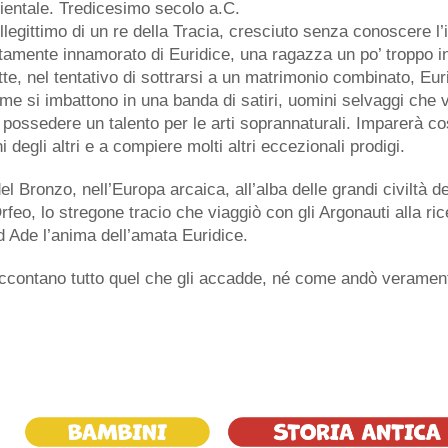
ientale. Tredicesimo secolo a.C.
o illegittimo di un re della Tracia, cresciuto senza conoscere l
tamente innamorato di Euridice, una ragazza un po’ troppo in
e, nel tentativo di sottrarsi a un matrimonio combinato, Eurid
me si imbattono in una banda di satiri, uomini selvaggi che v
possedere un talento per le arti soprannaturali. Imparerà cos
i degli altri e a compiere molti altri eccezionali prodigi.
el Bronzo, nell’Europa arcaica, all’alba delle grandi civiltà d
rfeo, lo stregone tracio che viaggiò con gli Argonauti alla ri
d Ade l’anima dell’amata Euridice.
accontano tutto quel che gli accadde, né come andò veramente