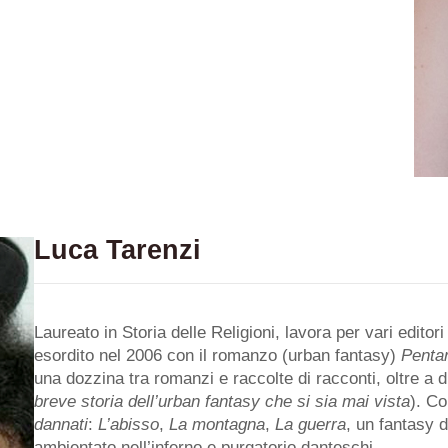
Luca Tarenzi
Laureato in Storia delle Religioni, lavora per vari edito
esordito nel 2006 con il romanzo (urban fantasy)
Pentar
una dozzina tra romanzi e raccolte di racconti, oltre a 
breve storia dell’urban fantasy
che si sia mai vista
). Co
dannati
:
L’abisso
,
La montagna
,
La guerra
, un fantasy 
ambientato nell’inferno e purgatorio danteschi.