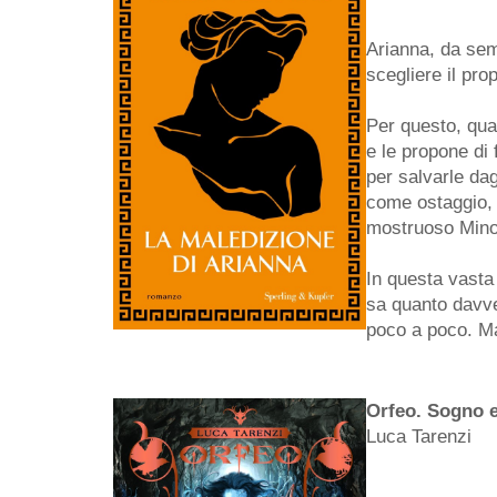
Arianna, da sem
scegliere il pro
Per questo, quan
e le propone di 
per salvarle dag
come ostaggio, e
mostruoso Mino
In questa vasta 
sa quanto davve
poco a poco. Ma 
Orfeo. Sogno 
Luca Tarenzi