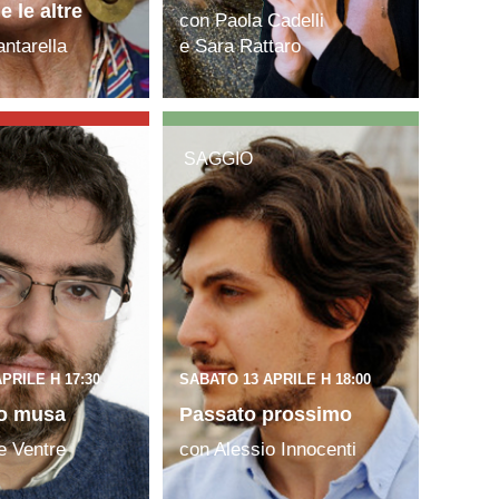
e le altre
con Paola Cadelli
ntarella
e Sara Rattaro
SAGGIO
PRILE H 17:30
SABATO 13 APRILE H 18:00
 o musa
Passato prossimo
e Ventre
con Alessio Innocenti