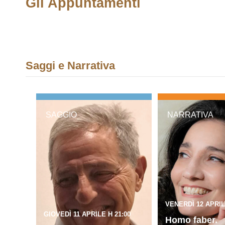
Gli Appuntamenti
Saggi e Narrativa
SAGGIO
NARRATIVA
VENERDÌ 12 APRIL
GIOVEDÌ 11 APRILE H 21:00
Homo faber.