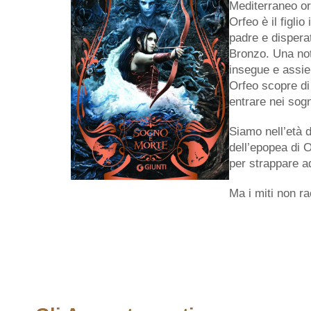
Mediterraneo or
Orfeo è il figli
padre e dispera
Bronzo. Una nott
insegue e assie
Orfeo scopre di 
entrare nei sogn
Siamo nell’età d
dell’epopea di O
per strappare a
Ma i miti non r