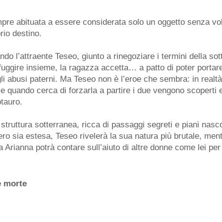
pre abituata a essere considerata solo un oggetto senza volo
prio destino.
do l’attraente Teseo, giunto a rinegoziare i termini della so
fuggire insieme, la ragazza accetta… a patto di poter portar
li abusi paterni. Ma Teseo non è l’eroe che sembra: in realtà
 quando cerca di forzarla a partire i due vengono scoperti e r
tauro.
struttura sotterranea, ricca di passaggi segreti e piani nasc
ro sia estesa, Teseo rivelerà la sua natura più brutale, ment
Arianna potrà contare sull’aiuto di altre donne come lei per o
e morte