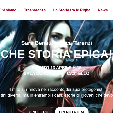
Chi siamo
Trasparenza
La Storia tra le Righe
News
Sara Benatti e Luca Tarenzi
CHE STORIA EPICA!
SABATO 13 APRILE H 15
SALA CORNAGGIA – CASTELLO
Il mito si rinnova nel racconto dei suoi protagonisti.
tini diversi, ma in entrambi i casi, storie di giovani che dev
<
INDIETRO
PRENOTA ORA