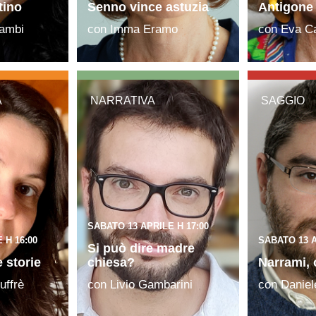
tino
Senno vince astuzia
Antigone 
Cambi
con Imma Eramo
con Eva Ca
A
NARRATIVA
SAGGIO
SABATO 13 APRILE H 17:00
 H 16:00
SABATO 13 A
Si può dire madre
e storie
chiesa?
Narrami,
uffrè
con Livio Gambarini
con Daniel