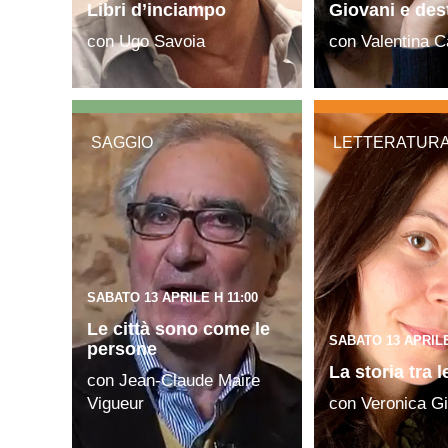
Libri d’inciampo
Giovani e des
con Ugo Savoia
con Valentina 
SAGGIO
LETTERATUR
SABATO 13 APRILE H 11:00
Le città sono come le
SABATO 13 APRILE
persone
La storia tra l
con Jean-Claude Maire
Vigueur
con Veronica Gi