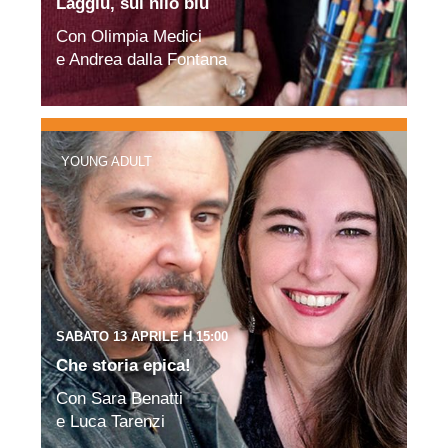
Laggiù, sul nilo blu
Con Olimpia Medici
e Andrea dalla Fontana
YOUNG ADULT
SABATO 13 APRILE H 15:00
Che storia epica!
Con Sara Benatti
e Luca Tarenzi