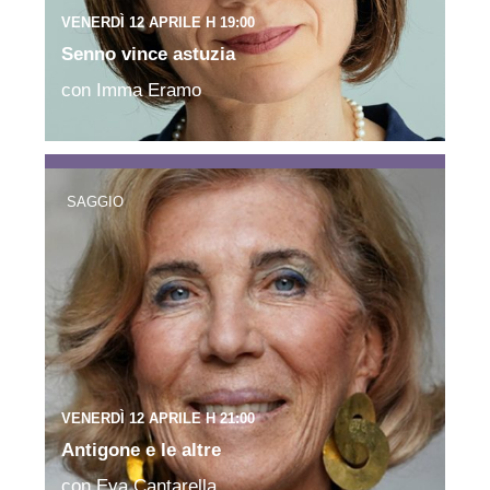
VENERDÌ 12 APRILE H 19:00
Senno vince astuzia
con Imma Eramo
SAGGIO
VENERDÌ 12 APRILE H 21:00
Antigone e le altre
con Eva Cantarella