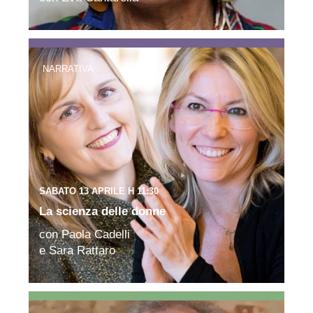
NARRATIVA
SABATO 13 APRILE H 11:30
La scienza delle donne
con Paola Cadelli
e Sara Rattaro