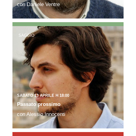
con Daniele Ventre
SAGGIO
SABATO 13 APRILE H 18:00
Passato prossimo
con Alessio Innocenti