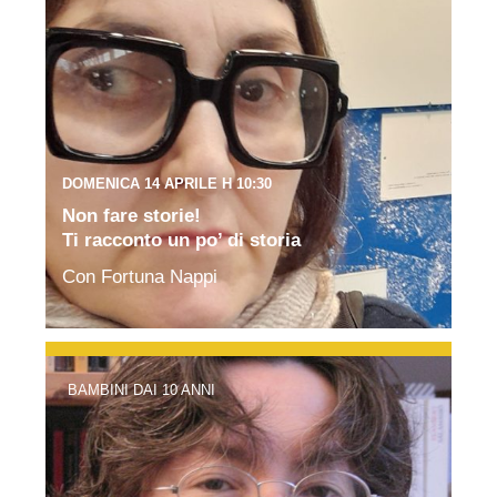
DOMENICA 14 APRILE H 10:30
Non fare storie!
Ti racconto un po’ di storia
Con Fortuna Nappi
BAMBINI DAI 10 ANNI