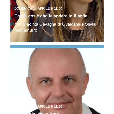
DOMENICA 14 APRILE H 11:00
Cos’è, cos’è che fa andare la filanda
con Giacinta Cavagna di Gualdana e Silvia
Montemurro
SAGGIO
DOMENICA 14 APRILE H 11:30
Una storia senza freni