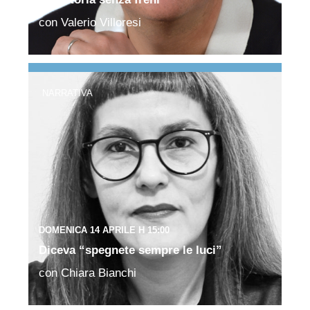
con Valerio Villoresi
NARRATIVA
DOMENICA 14 APRILE H 15:00
Diceva “spegnete sempre le luci”
con Chiara Bianchi