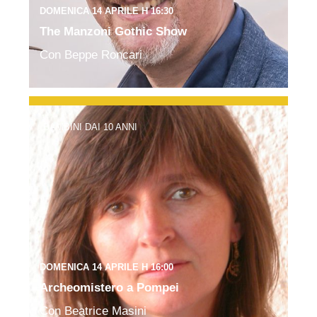
DOMENICA 14 APRILE H 16:30
The Manzoni Gothic Show
Con Beppe Roncari
BAMBINI DAI 10 ANNI
DOMENICA 14 APRILE H 16:00
Archeomistero a Pompei
Con Beatrice Masini