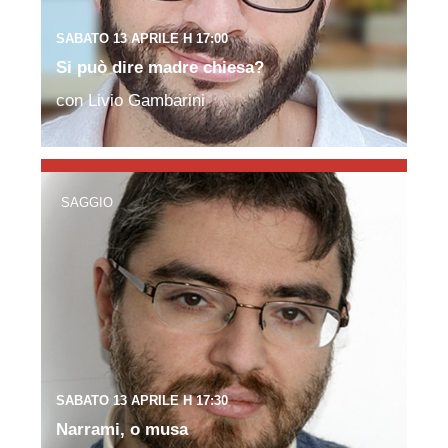
SABATO 13 APRILE H 17:00
Si può dire madre chiesa?
con Livio Gambarini
SAGGIO
SABATO 13 APRILE H 17:30
Narrami, o musa